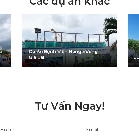
Các dự án khác
 
Dự Án Bệnh Viện Hùng Vương -  
Gia Lai
J
Tư Vấn Ngay!