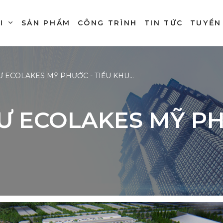
I
SẢN PHẨM
CÔNG TRÌNH
TIN TỨC
TUYỂN
ECOLAKES MỸ PHƯỚC - TIỂU KHU R5D
Ư ECOLAKES MỸ PH